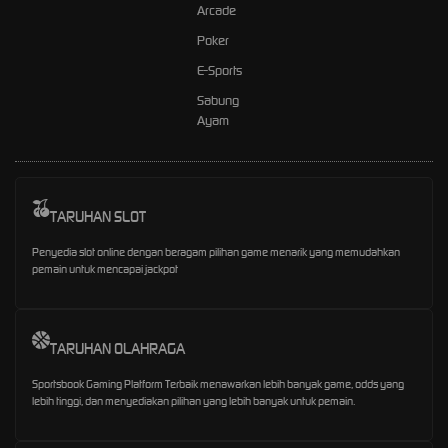
Arcade
Poker
E-Sports
Sabung
Ayam
TARUHAN SLOT
Penyedia slot online dengan beragam pilihan game menarik yang memudahkan
pemain untuk mencapai jackpot
TARUHAN OLAHRAGA
Sportsbook Gaming Platform Terbaik menawarkan lebih banyak game, odds yang
lebih tinggi, dan menyediakan pilihan yang lebih banyak untuk pemain.