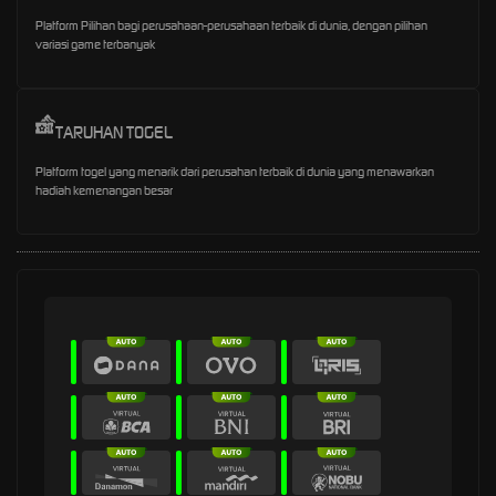
Platform Pilihan bagi perusahaan-perusahaan terbaik di dunia, dengan pilihan
variasi game terbanyak
TARUHAN TOGEL
Platform togel yang menarik dari perusahan terbaik di dunia yang menawarkan
hadiah kemenangan besar