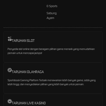
E-Sports
Sabung
Ayam
TARUHAN SLOT
Penyedia slot online dengan beragam pilihan game menarik yang memudahkan
pemain untuk mencapai jackpot
TARUHAN OLAHRAGA
Sportsbook Gaming Platform Terbaik menawarkan lebih banyak game, odds yang
lebih tinggi, dan menyediakan pilihan yang lebih banyak untuk pemain.
TARUHAN LIVE KASINO