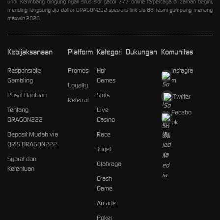
undi. Ketimbang bingung nyari situs slot gacor 777 online terpercaya di zaman begini,
mending langsung aja daftar DRAGON222 spesialis link slot88 resmi gampang menang
maxwin 2026.
Kebijaksanaan
Platform
Kategori
Dukungan
Komunitas
Responsible
Promosi
Hot
Instagra
Gambling
Games
m
Loyalty
Pusat Bantuan
Slots
Twitter
Referral
Tentang
Live
Facebo
DRAGON222
Casino
ok
Deposit Mudah via
Race
QRIS DRAGON222
Togel
Syarat dan
Olahraga
Ketentuan
Crash
Game
Arcade
Poker