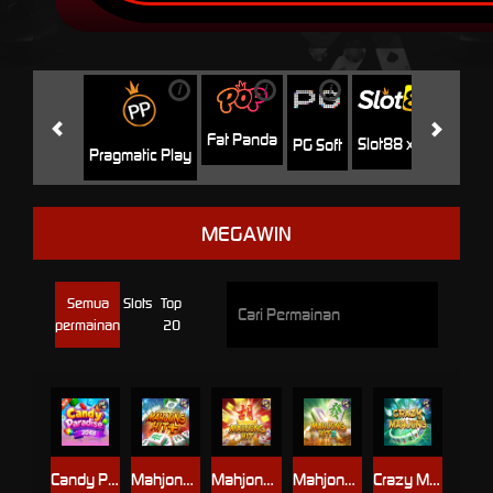
i
i
i
i
i
Facha
Fat Panda
Slot88 x PP
PG Soft
Pragmatic Play
MEGAWIN
Semua
Slots
Top
permainan
20
Candy Paradise 2048
Mahjong Hit +
Mahjong Hit
Mahjong Hit 2
Crazy Mahjong