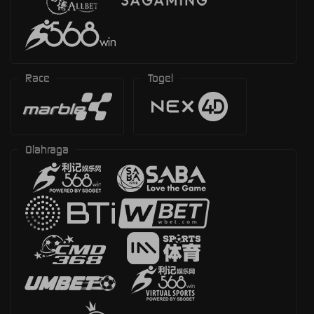
Race
Togel
Olahraga