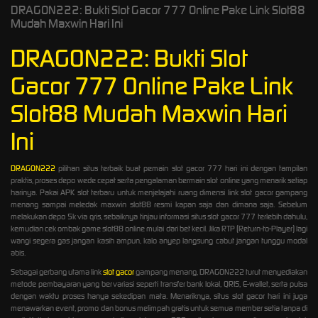
DRAGON222: Bukti Slot Gacor 777 Online Pake Link Slot88
Mudah Maxwin Hari Ini
DRAGON222: Bukti Slot
Gacor 777 Online Pake Link
Slot88 Mudah Maxwin Hari
Ini
DRAGON222
pilihan situs terbaik buat pemain slot gacor 777 hari ini dengan tampilan
praktis, proses depo wede cepat serta pengalaman bermain slot online yang menarik setiap
harinya. Pakai APK slot terbaru untuk menjelajahi ruang dimensi link slot gacor gampang
menang sampai meledak maxwin slot88 resmi kapan saja dan dimana saja. Sebelum
melakukan depo 5k via qris, sebaiknya tinjau informasi situs slot gacor 777 terlebih dahulu,
kemudian cek ombak game slot88 online mulai dari bet kecil. Jika RTP (Return-to-Player) lagi
wangi segera gas jangan kasih ampun, kalo anyep langsung cabut jangan tunggu modal
abis.
Sebagai gerbang utama link
slot gacor
gampang menang, DRAGON222 turut menyediakan
metode pembayaran yang bervariasi seperti transfer bank lokal, QRIS, E-wallet, serta pulsa
dengan waktu proses hanya sekedipan mata. Menariknya, situs slot gacor hari ini juga
menawarkan event, promo dan bonus melimpah gratis untuk semua member setia tanpa di