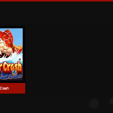
 Crash