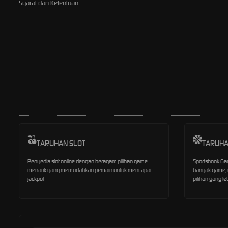
Syarat dan Ketentuan
TARUHAN SLOT
TARUHA
Penyedia slot online dengan beragam pilihan game
Sportsbook Ga
menarik yang memudahkan pemain untuk mencapai
banyak game, o
jackpot
pilihan yang l