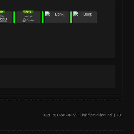
©2026 DRAGON222. Hak cipta dilindungi | 18+