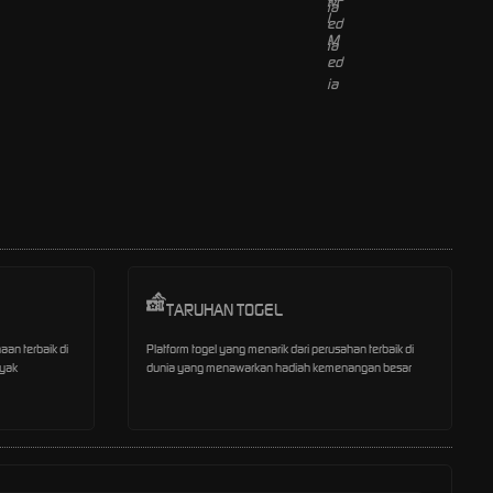
TARUHAN TOGEL
aan terbaik di
Platform togel yang menarik dari perusahan terbaik di
nyak
dunia yang menawarkan hadiah kemenangan besar