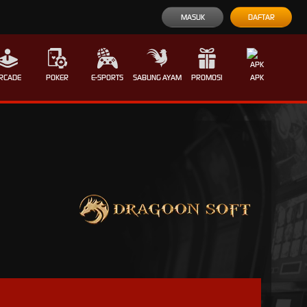
MASUK
DAFTAR
RCADE
POKER
E-SPORTS
SABUNG AYAM
PROMOSI
APK