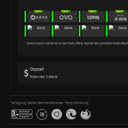
* Selama bank maintenance dan bank offline deposit dan penarikan tidak dapat
Deposit
Rata-rata 3 Menit
Tanggung Jawab Bermain
Browser Yang Didukung