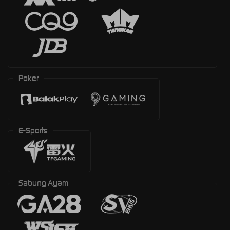
Poker
E-Sports
Sabung Ayam