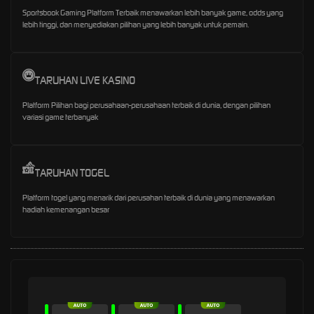
Sportsbook Gaming Platform Terbaik menawarkan lebih banyak game, odds yang
lebih tinggi, dan menyediakan pilihan yang lebih banyak untuk pemain.
TARUHAN LIVE KASINO
Platform Pilihan bagi perusahaan-perusahaan terbaik di dunia, dengan pilihan
variasi game terbanyak
TARUHAN TOGEL
Platform togel yang menarik dari perusahan terbaik di dunia yang menawarkan
hadiah kemenangan besar