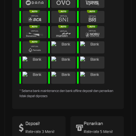
* Selama bank maintenance dan bank offline deposit dan penarikan
tidak dapat diproses
Deposit
Penarikan
Rata-rata 3 Menit
Rata-rata 5 Menit