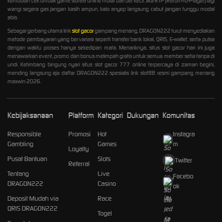
kemudian cek ombak game slot88 online mulai dari bet kecil. Jika RTP (Return-to-Player) lagi
wangi segera gas jangan kasih ampun, kalo anyep langsung cabut jangan tunggu modal
abis.
Sebagai gerbang utama link
slot gacor
gampang menang, DRAGON222 turut menyediakan
metode pembayaran yang bervariasi seperti transfer bank lokal, QRIS, E-wallet, serta pulsa
dengan waktu proses hanya sekedipan mata. Menariknya, situs slot gacor hari ini juga
menawarkan event, promo dan bonus melimpah gratis untuk semua member setia tanpa di
undi. Ketimbang bingung nyari situs slot gacor 777 online terpercaya di zaman begini,
mending langsung aja daftar DRAGON222 spesialis link slot88 resmi gampang menang
maxwin 2026.
Kebijaksanaan
Platform
Kategori
Dukungan
Komunitas
Responsible
Promosi
Hot
Instagra
Gambling
Games
m
Loyalty
Pusat Bantuan
Slots
Twitter
Referral
Tentang
Live
Facebo
DRAGON222
Casino
ok
Deposit Mudah via
Race
QRIS DRAGON222
Togel