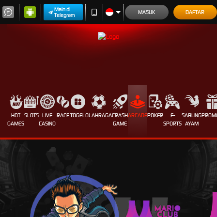
Main di
MASUK
DAFTAR
Telegram
HOT
SLOTS
LIVE
RACE
TOGEL
OLAHRAGA
CRASH
ARCADE
POKER
E-
SABUNG
PROM
GAMES
CASINO
GAME
SPORTS
AYAM