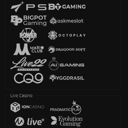
Live Casino