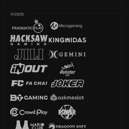
Arcade