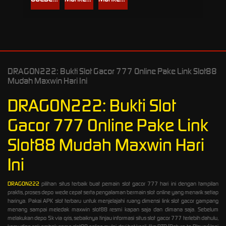
DRAGON222: Bukti Slot Gacor 777 Online Pake Link Slot88
Mudah Maxwin Hari Ini
DRAGON222: Bukti Slot
Gacor 777 Online Pake Link
Slot88 Mudah Maxwin Hari
Ini
DRAGON222
pilihan situs terbaik buat pemain slot gacor 777 hari ini dengan tampilan
praktis, proses depo wede cepat serta pengalaman bermain slot online yang menarik setiap
harinya. Pakai APK slot terbaru untuk menjelajahi ruang dimensi link slot gacor gampang
menang sampai meledak maxwin slot88 resmi kapan saja dan dimana saja. Sebelum
melakukan depo 5k via qris, sebaiknya tinjau informasi situs slot gacor 777 terlebih dahulu,