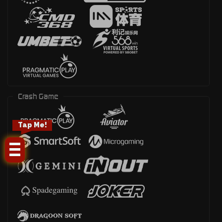
Crash Game
Tap Me!