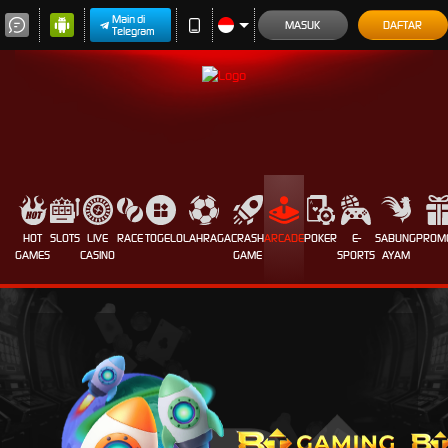
Main di
MASUK
DAFTAR
Telegram
HOT
SLOTS
LIVE
RACE
TOGEL
OLAHRAGA
CRASH
ARCADE
POKER
E-
SABUNG
PROM
GAMES
CASINO
GAME
SPORTS
AYAM