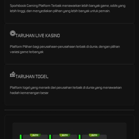
Sportsbook Gaming Platform Terbaik menawarkan lebih banyak game, odds yang
lebih tinggi, dan menyediakan pilihan yang lebih banyak untuk pemain.
TARUHAN LIVE KASINO
Platform Pilihan bagi perusahaan-perusahaan terbaik di dunia, dengan pilihan
variasi game terbanyak
TARUHAN TOGEL
Platform togel yang menarik dari perusahan terbaik di dunia yang menawarkan
hadiah kemenangan besar