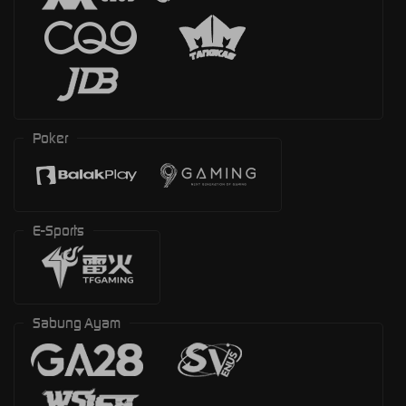
Poker
E-Sports
Sabung Ayam