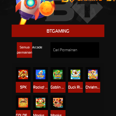
BTGAMING
Semua
Arcade
permainan
5PK
Rocket Crash
Goblin Treasure
Duck River
Christmas Mines
GOLDEN BASIN
Monkey Thunderbolt
Monkey King