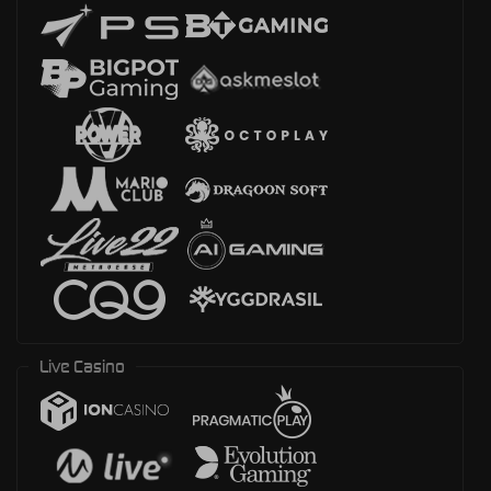
Live Casino